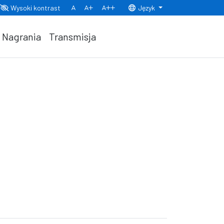
Wysoki kontrast
Język
Normalny rozmiar czcionki
Rozmiar czcionki 150%
Rozmiar czcionki 200%
Nagrania
Transmisja