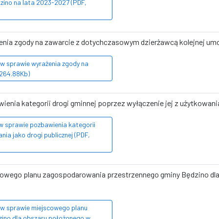
zino na lata 2023-2027 (PDF,
ażenia zgody na zawarcie z dotychczasowym dzierżawcą kolejnej um
 w sprawie wyrażenia zgody na
 264.88Kb)
wienia kategorii drogi gminnej poprzez wyłączenie jej z użytkowania
 w sprawie pozbawienia kategorii
nia jako drogi publicznej (PDF,
jscowego planu zagospodarowania przestrzennego gminy Będzino dl
a w sprawie miejscowego planu
ino dla obszaru położonego w