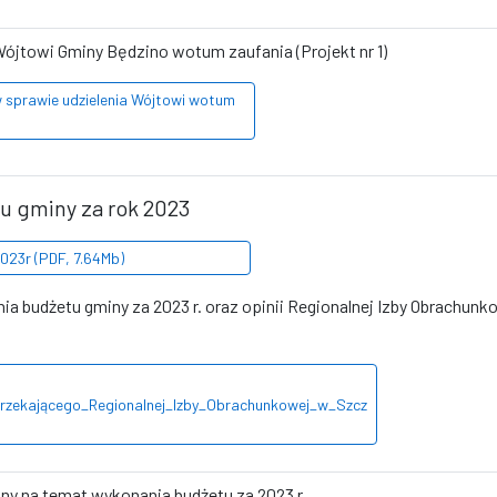
Wójtowi Gminy Będzino wotum zaufania (Projekt nr 1)
w sprawie udzielenia Wójtowi wotum
u gminy za rok 2023
023r (PDF, 7.64Mb)
a budżetu gminy za 2023 r. oraz opinii Regionalnej Izby Obrachun
rzekającego_Regionalnej_Izby_Obrachunkowej_w_Szcz
ny na temat wykonania budżetu za 2023 r.